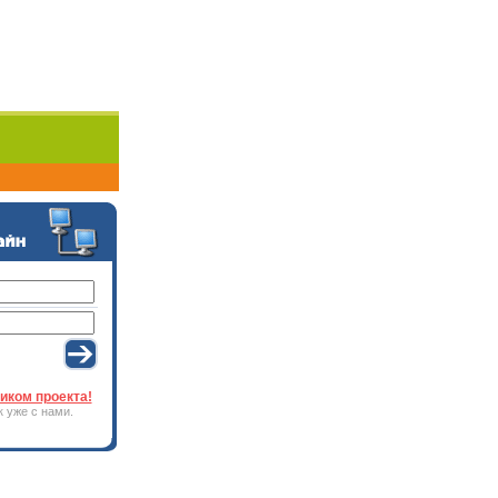
иком проекта!
к уже с нами.