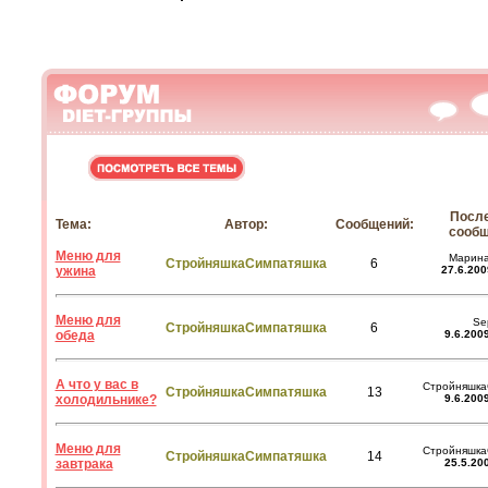
Посл
Тема:
Автор:
Сообщений:
сообщ
Меню для
Марин
СтройняшкаСимпатяшка
6
ужина
27.6.200
Меню для
Se
СтройняшкаСимпатяшка
6
обеда
9.6.200
А что у вас в
Стройняшка
СтройняшкаСимпатяшка
13
холодильнике?
9.6.200
Меню для
Стройняшка
СтройняшкаСимпатяшка
14
завтрака
25.5.20