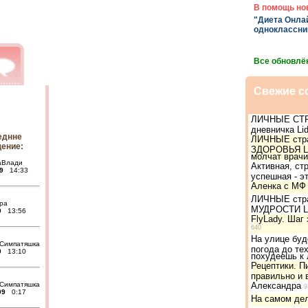
В помощь но
"Диета Онлай
одноклассни
Все обновлё
Свежие с
ЛИЧНЫЕ СТ
дневничка Li
еднне
ЛИЧНЫЕ стр
ение:
ЗДОРОВЬЯ Li
молчат врачи
аВлади
Активная, ст
9
14:33
успешная - эт
Аленка с МФ 
ЛИЧНЫЕ стра
pa
МУДРОСТИ Li
9
13:56
FlyLady. Шаг 
640
На улице буд
Симпатяшка
погода до тех
9
13:10
похудеешь к 
Рецептики. П
правильно и 
Симпатяшка
Александра
9
09
0:17
На самом дел