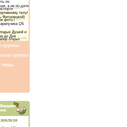
ть по
ши, а не по дате
аспорте
10811
ортивному телу!
ть Фитоняшкой)
е фото,!
2521
карапузика (26
олодых Душой и
ая до Дня
абор открыт
2389
 группы
ытые группы
 темы
ы
 масла на