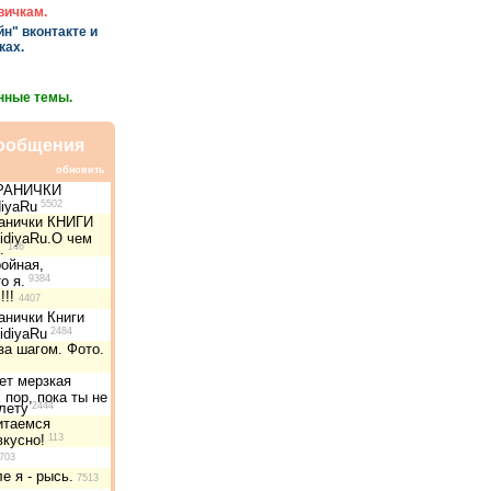
вичкам.
н" вконтакте и
ках.
нные темы.
ообщения
обновить
РАНИЧКИ
diyaRu
5502
анички КНИГИ
diyaRu.О чем
.
146
ройная,
о я.
9384
!!!
4407
нички Книги
diyaRu
2484
за шагом. Фото.
ет мерзкая
 пор, пока ты не
лету
2444
итаемся
вкусно!
113
703
е я - рысь.
7513