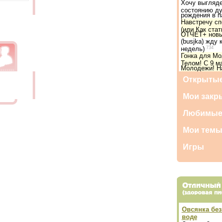
Хочу выгляде
состоянию ду
рождения в п
Навстречу сп
(или Как ста
ОТЧЕТ+ новы
(busjka) жду 
недель)
734
Гонка для М
Телом! С 9 м
Молодежи! Н
Открытые
Мои закр
Любимые
Мои тем
Игры
Овсянка без
воде