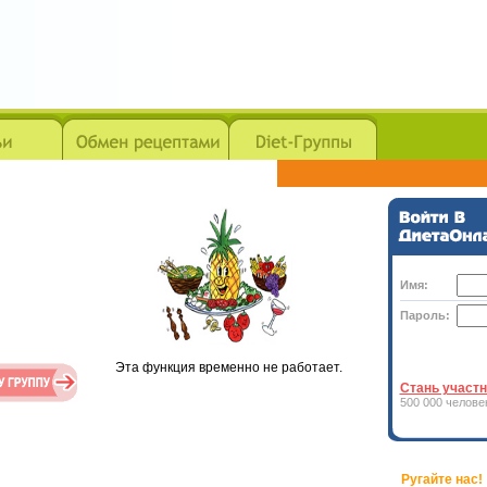
Имя:
Пароль:
Эта функция временно не работает.
Стань участн
500 000 челове
Ругайте нас!