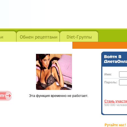
Имя:
Пароль:
Эта функция временно не работает.
Стань участн
500 000 челове
Ругайте нас!