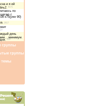
сна и я ей
бль2.
6171
питаюсь по
 шагаю с
08 к75(уже 90)
ка.
2617
ежит
27
аждый день
амм....минимум.
одня.
228
 группы
ытые группы
 темы
ы