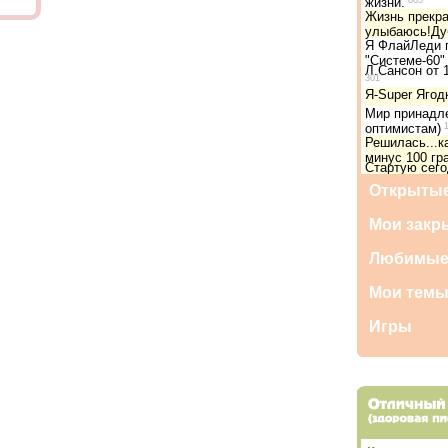
жизни.
885
Жизнь прекра
улыбаюсь!Ду
Я ФлайЛеди 
"Системе-60"
Л.Сансон от 1
301
Я-Super Ягод
Мир принадл
оптимистам)
1
Решилась...к
минус 100 гр
Стартую сег
Открытые
Мои закр
Любимые
Мои тем
Игры