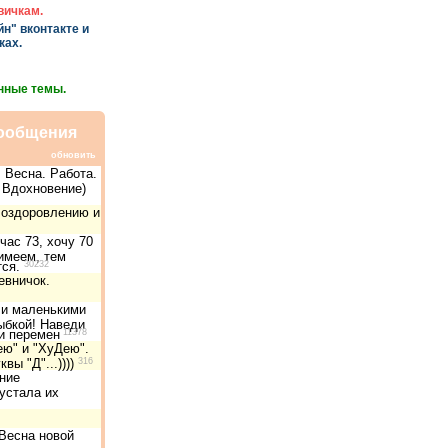
вичкам.
н" вконтакте и
ках.
нные темы.
ообщения
обновить
 Весна. Работа.
 Вдохновение)
 оздоровлению и
час 73, хочу 70
имеем, тем
тся.
30232
евничок.
ли маленькими
ыбкой! Наведи
и перемен
11378
ею" и "ХуДею".
вы "Д"...))))
316
ние
устала их
Весна новой