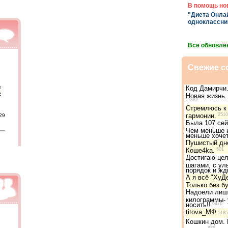
В помощь но
"Диета Онлай
одноклассни
Все обновлё
Свежие с
е
Код Дамирчи.
:
Новая жизнь.
11882
Стремлюсь к
гармонии.
2510
29
Была 107 сей
Чем меньше 
меньше хоче
Пушистый дн
Коше4ka.
501
Достигаю це
шагами, с ул
порядок и жд
А я всё "ХуД
Только без бук
Надоели лиш
килограммы- 
носить!!
6476
titova_МФ
5185
Кошкин дом. 