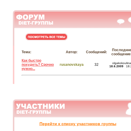
Последнн
Тема:
Автор:
Сообщений:
сообщение
Как быстро
olgakokoulina
похудеть? Срочно
rusanovskaya
32
18.6.2009
18:
нужно...
Перейти к списку участников группы