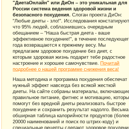
"ДиетаОнлайн" или ДиОн – это уникальная для
России система ведения здоровой жизни и
безопасного похудения.
Слоган проекта ДиОн:
"Любые диеты - зло!". Исследования констатируют
что 95% людей, соблазнившись очередным
обещанием – "Наша быстрая диета - ваше
эффективное похудение!", в течение последующег
года возвращаются к прежнему весу. Мы
предлагаем здоровое похудение без диет, с
которым здоровая жизнь подарит тебе радостное
настроение и хорошее самочувствие.
Почитай
подробнее о нашей программе снижения веса!
Наша методика и программа похудения обеспечат
нужный эффект навсегда без всякой жесткой
диеты. На сайте собраны материалы, включающи
правильное питание, фитнес и мотивацию, котор
помогут без вредной диеты реализовать быстрое
похудение и сохранить результат надолго. Весьма
обширная таблица калорийности продуктов (боле
20000 наименований и поиск по штрих-коду) и
специальные рецепты сделают здоровое похудени