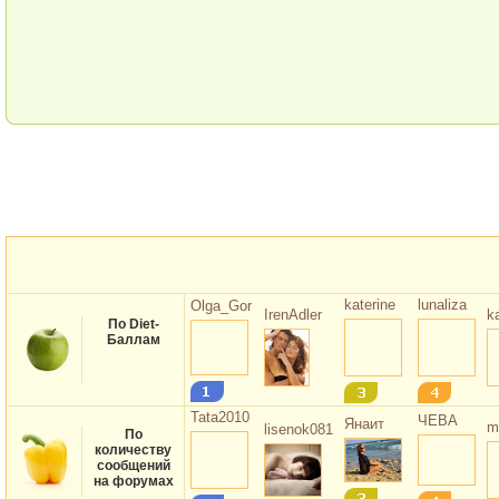
овые рецепты
IrenAdler
katerine
lunaliza
k
Olga_Gor
По Diet-
Баллам
Tata2010
m
lisenok081
ЧЕВА
Янаит
По
количеству
сообщений
на форумах