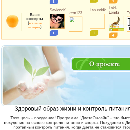
Loki-
SavionoK
kern123
Lapundrik
Т
Lomki
Ваши
эксперты
(
все ваши
)
эксперты
Здоровый образ жизни и контроль питания
Твоя цель – похудение! Программа "ДиетаОнлайн" – это быс
похудение на основе контроля питания и спорта. Похудение с Д
поэтапный контроль питания, когда диета не становится тво