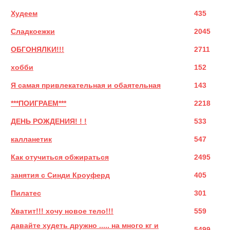
Худеем
435
Сладкоежки
2045
ОБГОНЯЛКИ!!!
2711
хобби
152
Я самая привлекательная и обаятельная
143
***ПОИГРАЕМ***
2218
ДЕНЬ РОЖДЕНИЯ! ! !
533
калланетик
547
Как отучиться обжираться
2495
занятия с Синди Кроуферд
405
Пилатес
301
Хватит!!! хочу новое тело!!!
559
давайте худеть дружно ..... на много кг и
5499