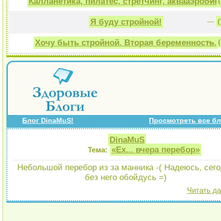
Калланетика, пилатес, стретчинг, аквааэробик
—
Я буду стройной!
—
Хочу быть стройной. Вторая беременность.
—
Блог DinaMuS!
Просмотреть все бл
DinaMuS
«Ех... вчера перебор»
Тема:
Небольшой перебор из за манника -( Надеюсь, сег
без него обойдусь =)
Читать д