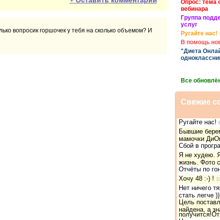
+
Оставить комментарий
Опрос: тема
вебинара
Группа подд
услуг
олько вопросик горшочек у тебя на сколько объемом? И
Ругайте нас!
В помощь но
"Диета Онлай
одноклассни
Все обновлё
Свежие с
Ругайте нас!
8
Бывшие бере
мамочки ДиО
Сбой в прогр
Я не худею. 
жизнь. Фото с
Отчёты по гон
Хочу 48 :-) !
1
Нет ничего т
стать легче ))
Цель поставл
найдена, а зн
получится!От 