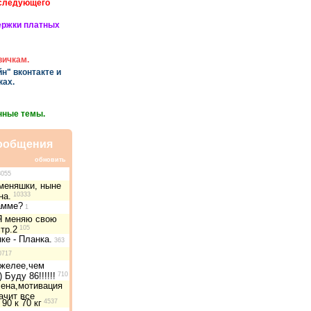
 следующего
ержки платных
вичкам.
н" вконтакте и
ках.
нные темы.
ообщения
обновить
055
меняшки, ныне
на.
10333
амме?
1
Я меняю свою
тр.2
105
ке - Планка.
363
0717
яжелее,чем
) Буду 86!!!!!!
710
ена,мотивация
ачит все
90 к 70 кг
4537