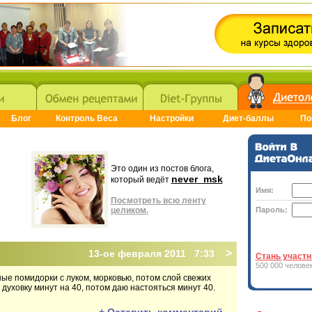
Блог
Контроль Веса
Настройки
Диет-баллы
По
Это один из постов блога,
never_msk
который ведёт
Имя:
Посмотреть всю ленту
целиком.
Пароль:
>
13-ое февраля 2011 7:33
Стань участн
500 000 человек
ные помидорки с луком, морковью, потом слой свежих
духовку минут на 40, потом даю настояться минут 40.