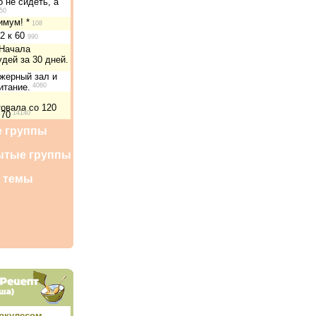
 не сидеть, а
50
мум! *
108
02 к 60
990
 Начала
дей за 30 дней.
жерный зал и
итание.
4060
овала со 120
 70
14140
 группы
ытые группы
 темы
еркулесом,