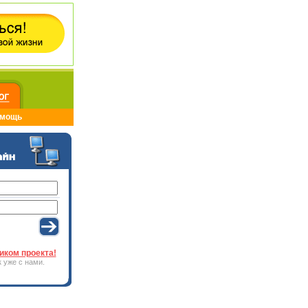
мощь
иком проекта!
 уже с нами.