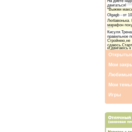
На диете надо
двигаться!
210
*Выжми макси
Olgagb - от 1
Любавонька.
марафон поху
5274
Кисуля.Трена
правильное п
Стройнею,не
сдаюсь.Старт
кг,двигаюсь к
Открытые
Мои закр
Любимые
Мои темы
Игры
Напиток с г