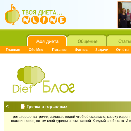
Главная
Обо Мне
Питание
Фитнес
Задачи
Отчёты
<
Гречка в горшочках
треть горшочка гречки, заливаю водой чтоб её скрывало, сверху жарен
шампиньонов, потом слой курицы со сметанкой. Каждый слой солю. И в 